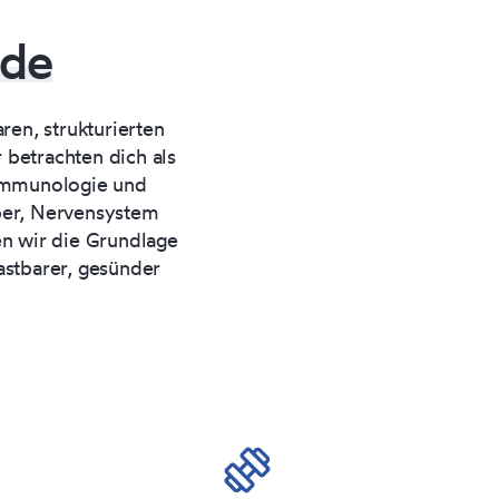
ode
en, strukturierten
 betrachten dich als
oimmunologie und
rper, Nervensystem
en wir die Grundlage
lastbarer, gesünder