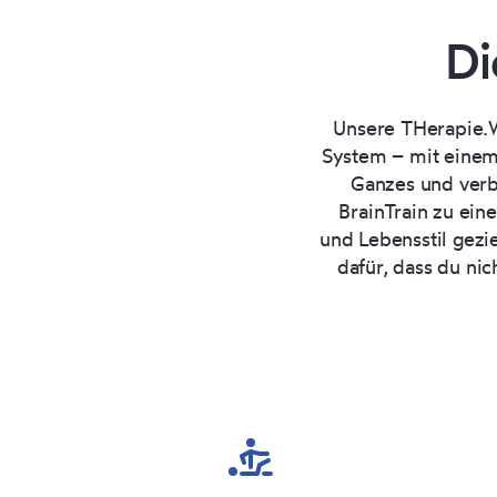
D
Unsere THerapie.W
System – mit einem 
Ganzes und verb
BrainTrain zu ein
und Lebensstil gezi
dafür, dass du nic