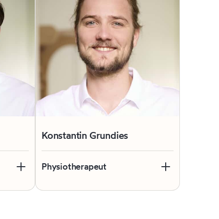
Konstantin Grundies
Physiotherapeut
us der
Konstantin ist der echte Münchner
unter uns – engagiert, bodenständig
und mit großem Antrieb, seinen