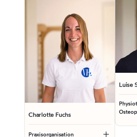
Luise 
Physio
Osteop
Charlotte Fuchs
Lusie br
der Phy
Praxisorganisation