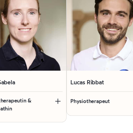
Sabela
Lucas Ribbat
therapeutin &
Physiotherapeut
athin
Lucas bringt viel Erfahrung a
ingt viele Jahre Erfahrung in
Physiotherapie und dem
siotherapie mit und verbindet
Leistungssport mit.