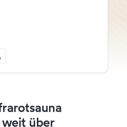
n
frarotsauna
weit
über