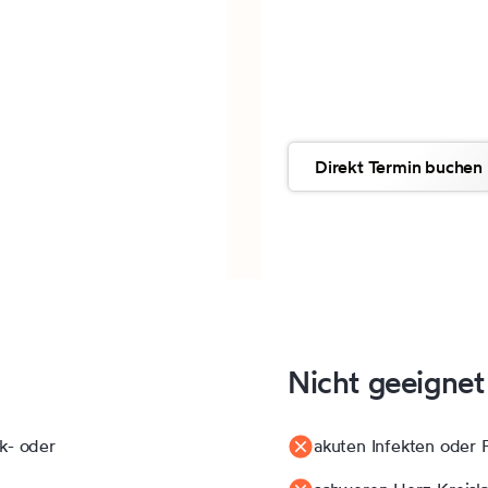
den Parasympathikus a
tieferen Schlaf
oxidativen Stress redu
Direkt Termin buchen
Nicht geeignet
k- oder
akuten Infekten oder 