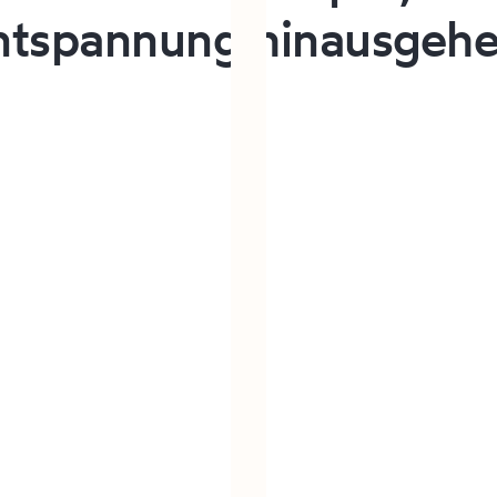
ntspannung
hinausgehe
otsauna
Studien zeigen, dass 
entzündungshemmend 
die Wundheilung und
die Durchblutung för
das Herz-Kreislauf-Sy