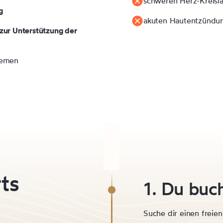
schweren Herz-Kreisl
g
akuten Hautentzündu
zur Unterstützung der
lemen
ts
1. Du buc
Suche dir einen freien