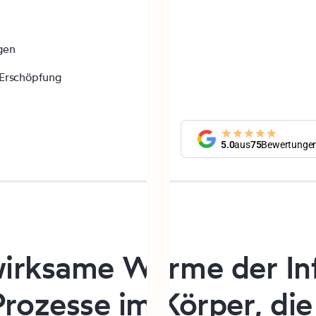
gen
 Erschöpfung
5.0
aus
75
Bewertunge
wirksame
Wärme
der
In
Prozesse
im
Körper,
die