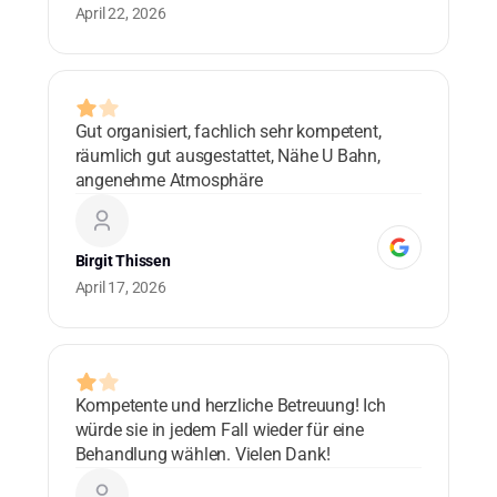
April 22, 2026
0 
Gut organisiert, fachlich sehr kompetent,
Lo
räumlich gut ausgestattet, Nähe U Bahn,
ad
angenehme Atmosphäre
bl
co
ma
Birgit Thissen
Cu
April 17, 2026
0 
Kompetente und herzliche Betreuung! Ich
Lo
würde sie in jedem Fall wieder für eine
ad
Behandlung wählen. Vielen Dank!
bl
co