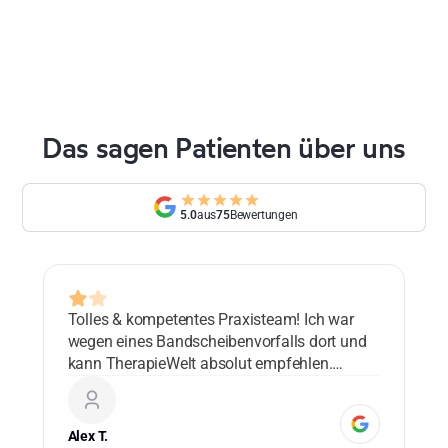
Das sagen Patienten über uns
5.0
aus
75
Bewertungen
Tolles & kompetentes Praxisteam! Ich war
Lo
wegen eines Bandscheibenvorfalls dort und
ad
kann TherapieWelt absolut empfehlen.
bl
Danke!
co
ma
Alex T.
Cu