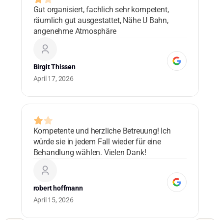
Gut organisiert, fachlich sehr kompetent,
Lo
räumlich gut ausgestattet, Nähe U Bahn,
ad
angenehme Atmosphäre
bl
co
ma
Birgit Thissen
Cu
April 17, 2026
0 
Kompetente und herzliche Betreuung! Ich
Lo
würde sie in jedem Fall wieder für eine
ad
Behandlung wählen. Vielen Dank!
bl
co
ma
robert hoffmann
Cu
April 15, 2026
0 