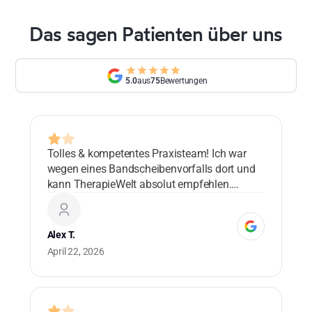
Das sagen Patienten über uns
5.0
aus
75
Bewertungen
Tolles & kompetentes Praxisteam! Ich war
Lo
wegen eines Bandscheibenvorfalls dort und
ad
kann TherapieWelt absolut empfehlen.
bl
Danke!
co
ma
Alex T.
Cu
April 22, 2026
0 