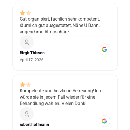
Gut organisiert, fachlich sehr kompetent,
Lo
räumlich gut ausgestattet, Nähe U Bahn,
ad
angenehme Atmosphäre
bl
co
ma
Birgit Thissen
Cu
April 17, 2026
0 
Kompetente und herzliche Betreuung! Ich
Lo
würde sie in jedem Fall wieder für eine
ad
Behandlung wählen. Vielen Dank!
bl
co
ma
robert hoffmann
Cu