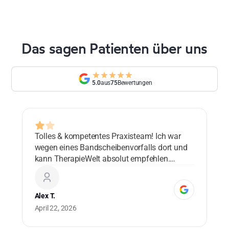
Das sagen Patienten über uns
5.0
aus
75
Bewertungen
Tolles & kompetentes Praxisteam! Ich war
Lo
wegen eines Bandscheibenvorfalls dort und
ad
kann TherapieWelt absolut empfehlen.
bl
Danke!
co
ma
Alex T.
Cu
April 22, 2026
0 