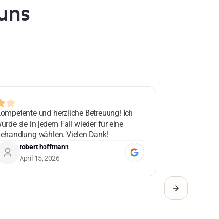
uns
ompetente und herzliche Betreuung! Ich
Lorem ipsum do
ürde sie in jedem Fall wieder für eine
adipiscing eli
ehandlung wählen. Vielen Dank!
blandit lobortis
condimentum e
robert hoffmann
Custome
malesuada ma
April 15, 2026
0 days a