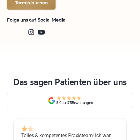
Termin buchen
Folge uns auf Social Media
Das sagen Patienten über uns
5.0
aus
75
Bewertungen
Tolles & kompetentes Praxisteam! Ich war
Lo