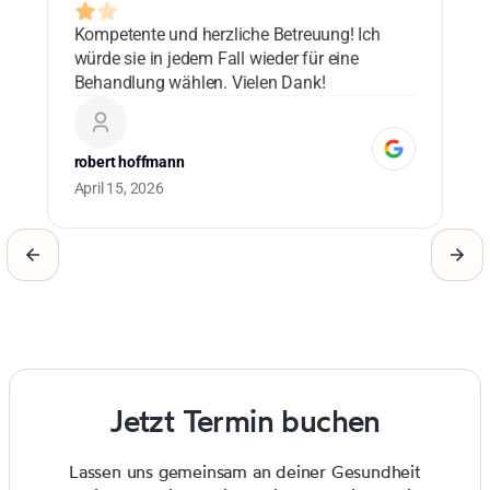
Kompetente und herzliche Betreuung! Ich
Lo
würde sie in jedem Fall wieder für eine
ad
Behandlung wählen. Vielen Dank!
bl
co
ma
robert hoffmann
Cu
April 15, 2026
0 
Jetzt Termin buchen
Lassen uns gemeinsam an deiner Gesundheit