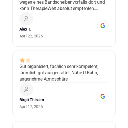
wegen eines Bandscheibenvorfalls dort und
ad
kann TherapieWelt absolut empfehlen.
bl
Danke!
co
ma
Alex T.
Cu
April 22, 2026
0 
Gut organisiert, fachlich sehr kompetent,
Lo
räumlich gut ausgestattet, Nähe U Bahn,
ad
angenehme Atmosphäre
bl
co
ma
Birgit Thissen
Cu
April 17, 2026
0 